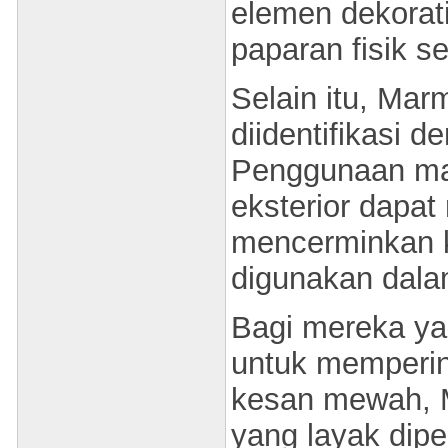
elemen dekorat
paparan fisik se
Selain itu, Mar
diidentifikasi 
Penggunaan marm
eksterior dapa
mencerminkan k
digunakan dala
Bagi mereka yan
untuk memperi
kesan mewah, 
yang layak dip